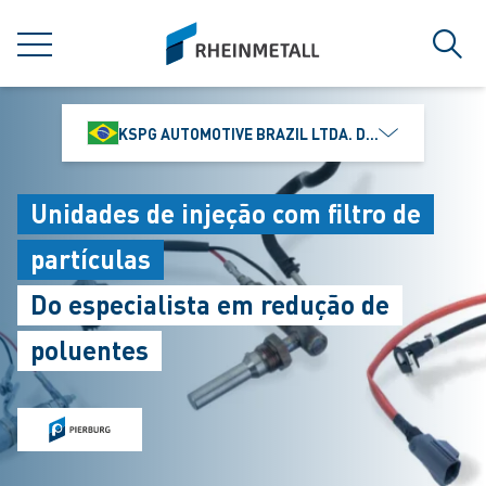
jumpToMain
siteLogo
MENU
Busc
KSPG AUTOMOTIVE BRAZIL LTDA. DIVISÃO MS MOTO
Unidades de injeção com filtro de
partículas
Do especialista em redução de
poluentes