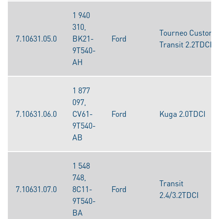
1 940
310,
Tourneo Custom,
7.10631.05.0
BK21-
Ford
Transit 2.2TDCI
9T540-
AH
1 877
097,
7.10631.06.0
CV61-
Ford
Kuga 2.0TDCI
9T540-
AB
1 548
748,
Transit
7.10631.07.0
8C11-
Ford
2.4/3.2TDCI
9T540-
BA