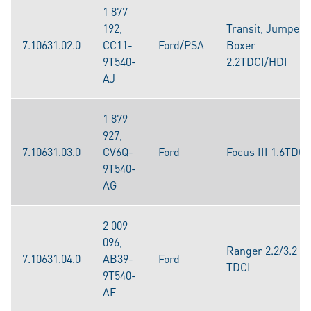
1 877
192,
Transit, Jumper,
7.10631.02.0
CC11-
Ford/PSA
Boxer
9T540-
2.2TDCI/HDI
AJ
1 879
927,
7.10631.03.0
CV6Q-
Ford
Focus III 1.6TDCI
9T540-
AG
2 009
096,
Ranger 2.2/3.2
7.10631.04.0
AB39-
Ford
TDCI
9T540-
AF