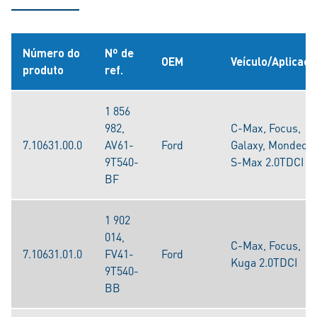
Número do
Nº de
OEM
Veículo/Aplicaçã
produto
ref.
1 856
982,
C-Max, Focus,
7.10631.00.0
AV61-
Ford
Galaxy, Mondeo,
9T540-
S-Max 2.0TDCI
BF
1 902
014,
C-Max, Focus,
7.10631.01.0
FV41-
Ford
Kuga 2.0TDCI
9T540-
BB