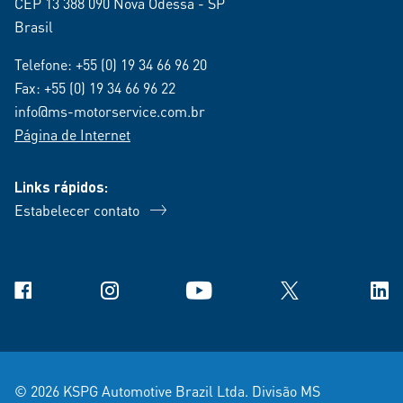
CEP 13 388 090 Nova Odessa - SP
Brasil
Telefone:
+55 (0) 19 34 66 96 20
Fax: +55 (0) 19 34 66 96 22
info@ms-motorservice.com.br
Página de Internet
Links rápidos:
Estabelecer contato
Facebook
Instagram
YouTube
X
Link
© 2026 KSPG Automotive Brazil Ltda. Divisão MS