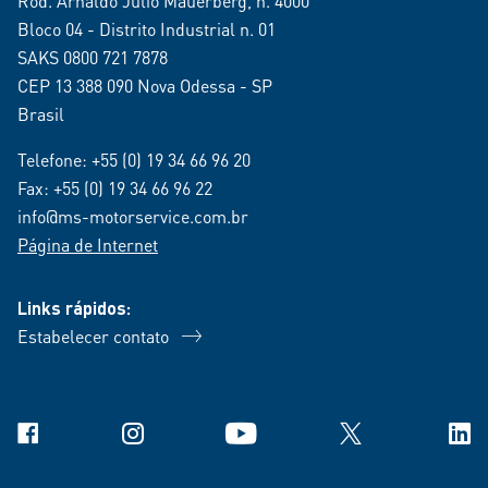
Rod. Arnaldo Júlio Mauerberg, n. 4000
Bloco 04 - Distrito Industrial n. 01
SAKS 0800 721 7878
CEP 13 388 090 Nova Odessa - SP
Brasil
Telefone:
+55 (0) 19 34 66 96 20
Fax: +55 (0) 19 34 66 96 22
info@ms-motorservice.com.br
Página de Internet
Links rápidos:
Estabelecer contato
Facebook
Instagram
YouTube
X
Link