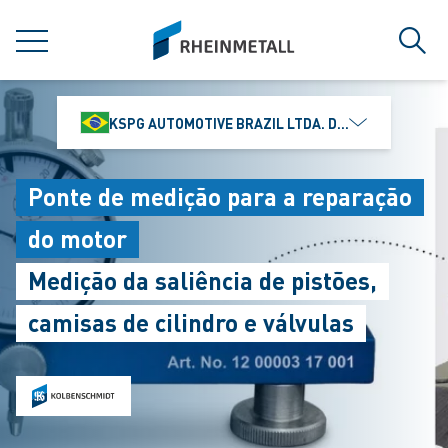
jumpToMain
siteLogo
MENU
Busc
KSPG AUTOMOTIVE BRAZIL LTDA. DIVISÃO MS MOTO
Ponte de medição para a reparação
do motor
Medição da saliência de pistões,
camisas de cilindro e válvulas