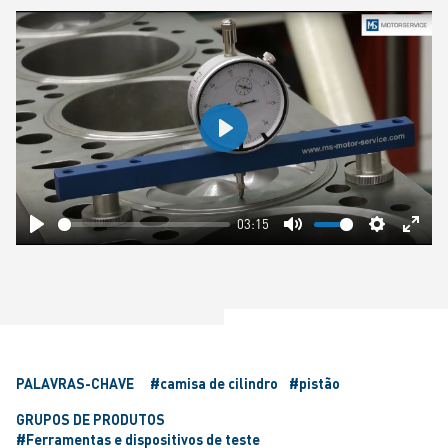
Play
03:15
Play
Mute
Settings
Ente
fulls
PALAVRAS-CHAVE
#camisa de cilindro
#pistão
GRUPOS DE PRODUTOS
#Ferramentas e dispositivos de teste