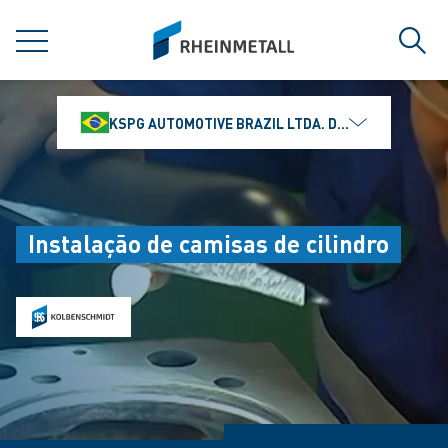
jumpToMain
siteLogo
MENU
Busc
KSPG AUTOMOTIVE BRAZIL LTDA. DIVISÃO MS MOTO
Instalação de camisas de cilindro