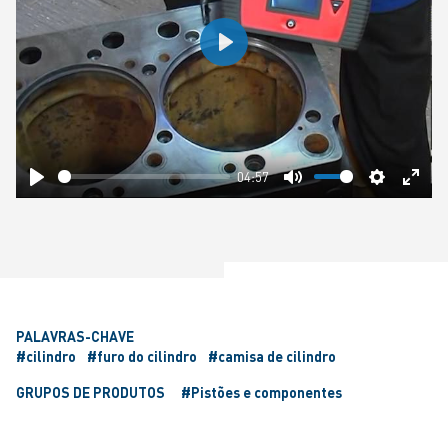
Play
04:57
Play
Mute
Settings
Ente
fulls
PALAVRAS-CHAVE
#cilindro
#furo do cilindro
#camisa de cilindro
GRUPOS DE PRODUTOS
#Pistões e componentes