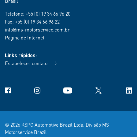
Brasil
Telefone:
+55 (0) 19 34 66 96 20
Fax: +55 (0) 19 34 66 96 22
info@ms-motorservice.com.br
Página de Internet
Links rápidos:
Estabelecer contato
Facebook
Instagram
YouTube
X
Link
© 2026 KSPG Automotive Brazil Ltda. Divisão MS
Motorservice Brazil