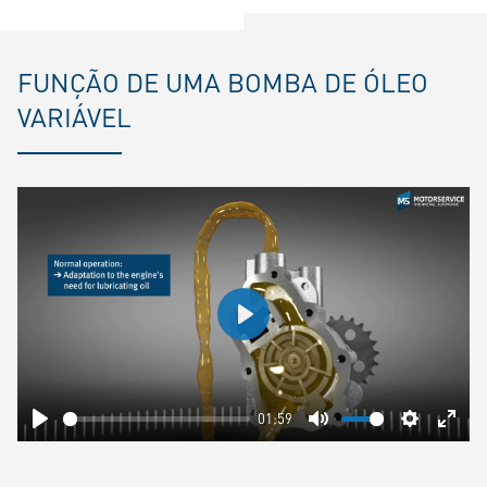
FUNÇÃO DE UMA BOMBA DE ÓLEO
VARIÁVEL
Play
01:59
Play
Mute
Settings
Ente
fulls