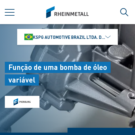
jumpToMain
siteLogo
MENU
Busc
KSPG AUTOMOTIVE BRAZIL LTDA. DIVISÃO MS MOTO
Função de uma bomba de óleo
variável