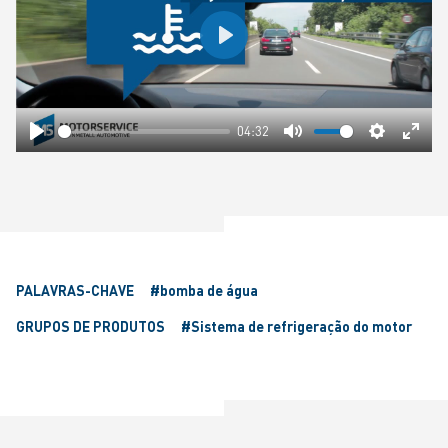
Play
04:32
Play
Mute
Settings
Ente
fulls
PALAVRAS-CHAVE
#bomba de água
GRUPOS DE PRODUTOS
#Sistema de refrigeração do motor