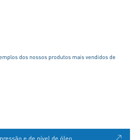
fullscre
xemplos dos nossos produtos mais vendidos de
pressão e de nível de óleo