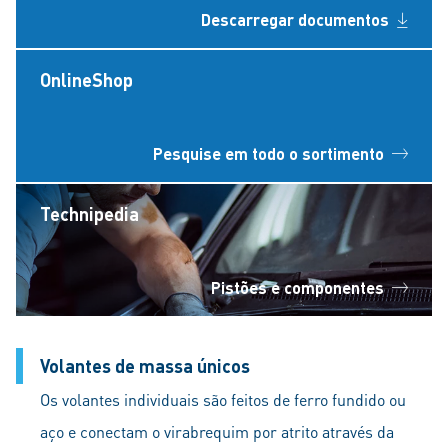
Descarregar documentos
OnlineShop
Pesquise em todo o sortimento
Technipedia
Pistões e componentes
Volantes de massa únicos
Os volantes individuais são feitos de ferro fundido ou
aço e conectam o virabrequim por atrito através da