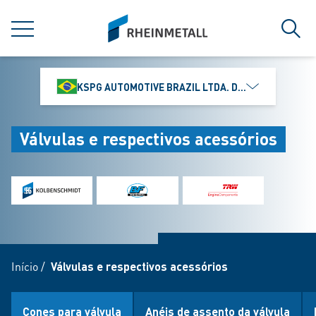
jumpToMain
siteLogo
MENU
Busc
KSPG AUTOMOTIVE BRAZIL LTDA. DIVISÃO MS MOTO
Válvulas e respectivos acessórios
Início
/
Válvulas e respectivos acessórios
Cones para válvula
Anéis de assento da válvula