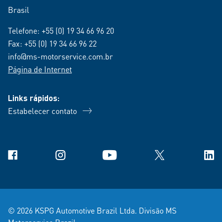
Brasil
Telefone:
+55 (0) 19 34 66 96 20
Fax: +55 (0) 19 34 66 96 22
info@ms-motorservice.com.br
Página de Internet
Links rápidos:
Estabelecer contato
Facebook
Instagram
YouTube
X
Link
© 2026 KSPG Automotive Brazil Ltda. Divisão MS