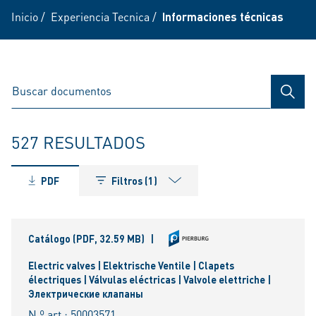
Inicio
/
Experiencia Tecnica
/
Informaciones técnicas
BÚSQ
527 RESULTADOS
PDF
Filtros (1)
Catálogo
(PDF, 32.59 MB)
|
Electric valves | Elektrische Ventile | Clapets
électriques | Válvulas eléctricas | Valvole elettriche |
Электрические клапаны
N.º art.: 50003571