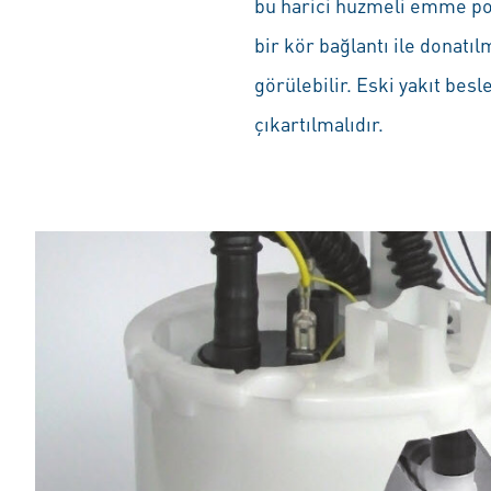
bu harici huzmeli emme pom
bir kör bağlantı ile donatı
görülebilir. Eski yakıt b
çıkartılmalıdır.