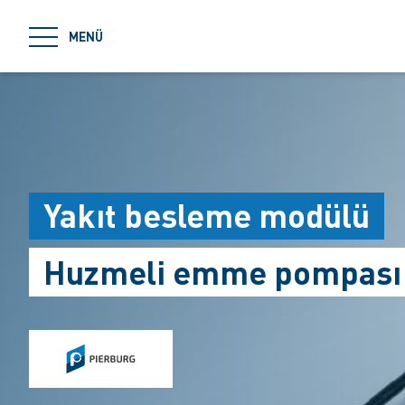
jumpToMain
MENÜ
Yakıt besleme modülü
Huzmeli emme pompası k