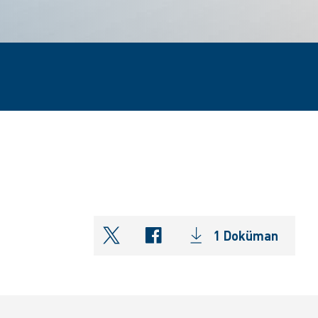
1 Doküman
shareOntwitter
shareOnfacebook