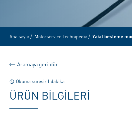
Ana sayfa
/
Motorservice Technipedia
/
Yakıt besleme mo
Aramaya geri dön
Okuma süresi: 1 dakika
ÜRÜN BILGILERI