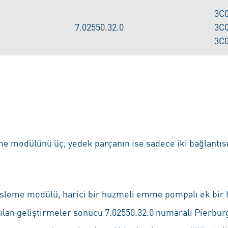
3C
7.02550.32.0
3C
3C
eme modülünü üç, yedek parçanın ise sadece iki bağlantısı
 besleme modülü, harici bir huzmeli emme pompalı ek bir 
apılan geliştirmeler sonucu 7.02550.32.0 numaralı Pierb