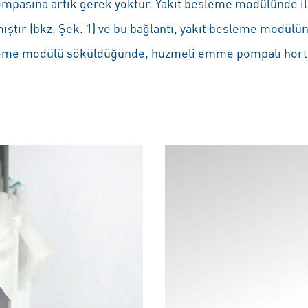
pasına artık gerek yoktur. Yakıt besleme modülünde ilgi
lmıştır (bkz. Şek. 1) ve bu bağlantı, yakıt besleme modülü
esleme modülü söküldüğünde, huzmeli emme pompalı hor