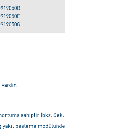
0919050B
0919050E
0919050G
 vardır.
hortuma sahiptir (bkz. Şek.
urg yakıt besleme modülünde