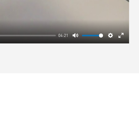
04:21
Mute
Settings
Enter
fullscre