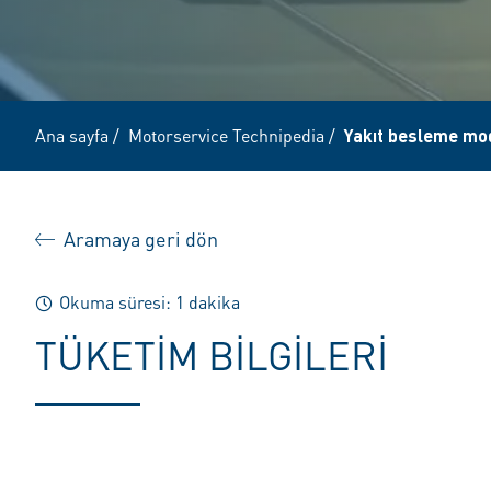
Ana sayfa
/
Motorservice Technipedia
/
Yakıt besleme mod
Aramaya geri dön
Okuma süresi: 1 dakika
TÜKETIM BILGILERI