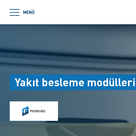
jumpToMain
MENÜ
Yakıt besleme modülleri