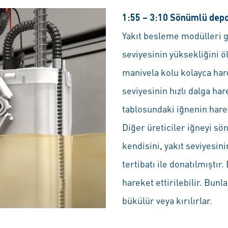
1:55 – 3:10 Sönümlü dep
Yakıt besleme modülleri g
seviyesinin yüksekliğini ö
manivela kolu kolayca hare
seviyesinin hızlı dalga ha
tablosundaki iğnenin hare
Diğer üreticiler iğneyi s
kendisini, yakıt seviyesin
tertibatı ile donatılmıştı
hareket ettirilebilir. Bunl
bükülür veya kırılırlar.