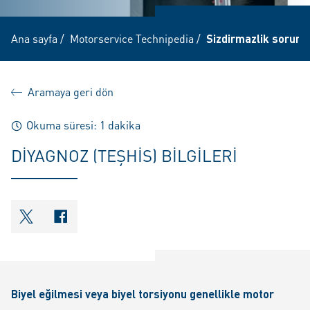
Ana sayfa
/
Motorservice Technipedia
/
Sizdirmazlik sorunla
Aramaya geri dön
Okuma süresi: 1 dakika
DIYAGNOZ (TEŞHIS) BILGILERI
shareOntwitter
shareOnfacebook
Biyel eğilmesi veya biyel torsiyonu genellikle motor