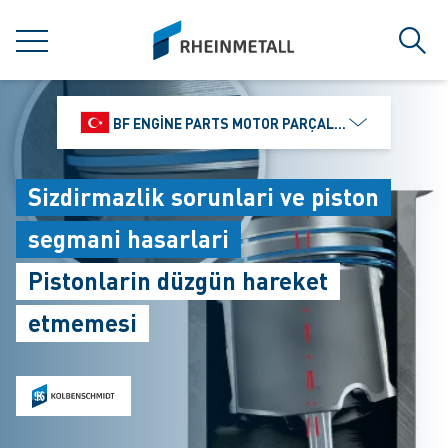
jumpToMain
siteLogo
MENÜ
Ara
BF ENGINE PARTS MOTOR PARÇALARI DIŞ TIC.
Sizdirmazlik sorunlari ve piston
segmani hasarlari
Pistonlarin düzgün hareket
etmemesi