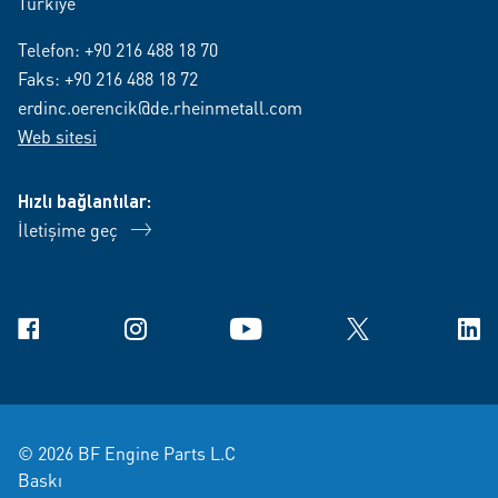
Türkiye
Telefon:
+90 216 488 18 70
Faks: +90 216 488 18 72
erdinc.oerencik@de.rheinmetall.com
Web sitesi
Hızlı bağlantılar:
İletişime geç
Facebook
Instagram
YouTube
X
Link
© 2026 BF Engine Parts L.C
Baskı