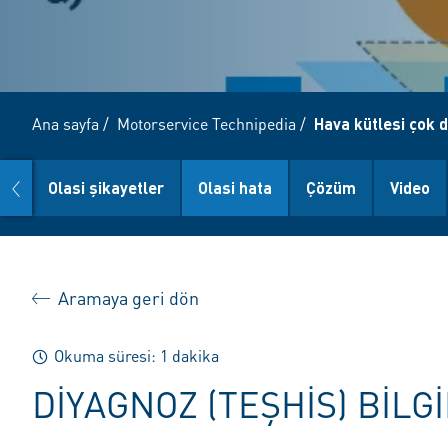
Ana sayfa
/
Motorservice Technipedia
/
Hava kütlesi çok 
prev
Olasi şikayetler
Olasi hata
Çözüm
Video
Aramaya geri dön
Okuma süresi: 1 dakika
DIYAGNOZ (TEŞHIS) BILG