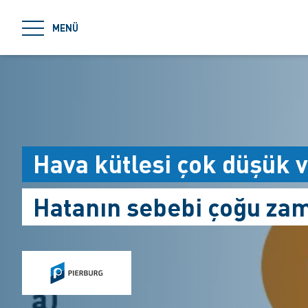
jumpToMain
MENÜ
Hava kütlesi çok düşük 
Hatanın sebebi çoğu zam