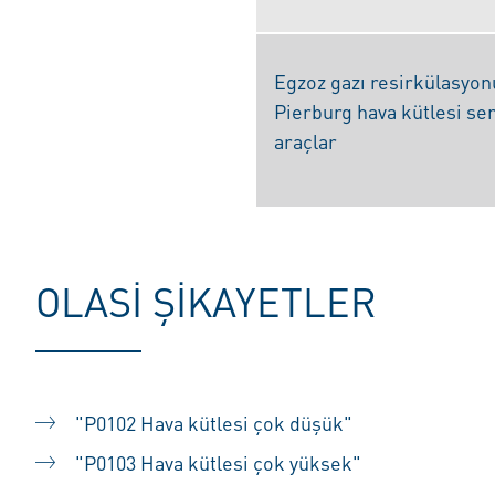
Egzoz gazı resirkülasyon
Pierburg hava kütlesi se
araçlar
OLASI ŞIKAYETLER
"P0102 Hava kütlesi çok düşük"
"P0103 Hava kütlesi çok yüksek"