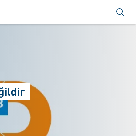
Arama
ildir