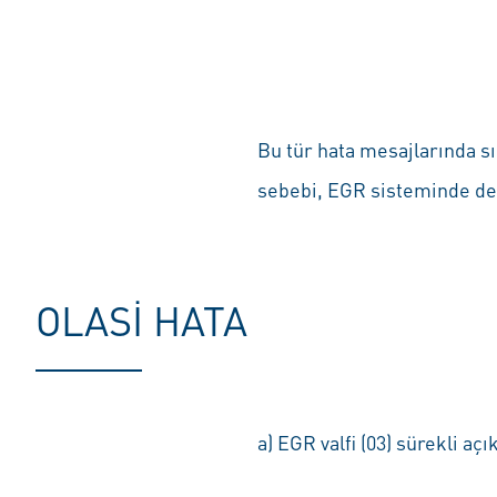
Bu tür hata mesajlarında sı
sebebi, EGR sisteminde de o
OLASI HATA
a) EGR valfi (03) sürekli açı