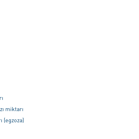
rı
zı miktarı
ı (egzoza)