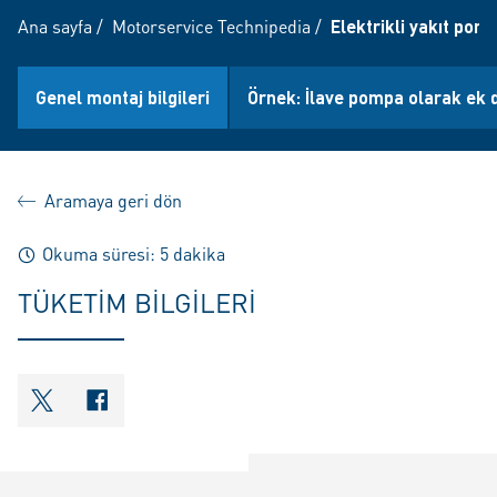
Ana sayfa
/
Motorservice Technipedia
/
Elektrikli yakıt pom
Genel montaj bilgileri
Örnek: İlave pompa olarak ek
Aramaya geri dön
Okuma süresi: 5 dakika
TÜKETIM BILGILERI
shareOntwitter
shareOnfacebook