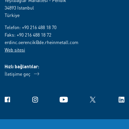
Yeşilbağlar Mahallesi - Pendik
34893 Istanbul
Türkiye
Telefon:
+90 216 488 18 70
Faks: +90 216 488 18 72
erdinc.oerencik@de.rheinmetall.com
Web sitesi
Hızlı bağlantılar:
İletişime geç
Facebook
Instagram
YouTube
X
Link