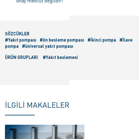
onay mevcut değildir!
SÖZCÜKLER
#Yakıt pompası
#ön besleme pompası
#İkinci pompa
#İlave
pompa
#üniversal yakıt pompası
ÜRÜN GRUPLARI
#Yakıt beslemesi
İLGILI MAKALELER