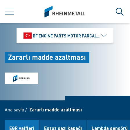
jumpToMain
siteLogo
MENÜ
Ara
BF ENGINE PARTS MOTOR PARÇALARI DIŞ TIC.
Zararlı madde azaltması
Ana sayfa
/
Zararlı madde azaltması
EGR valfleri
Egzoz gazı kapağı
Lambda sensörü