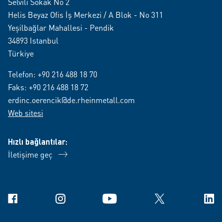
Selvili Sokak No 2
Helis Beyaz Ofis İş Merkezi / A Blok - No 311
Yeşilbağlar Mahallesi - Pendik
34893 Istanbul
Türkiye
Telefon:
+90 216 488 18 70
Faks: +90 216 488 18 72
erdinc.oerencik@de.rheinmetall.com
Web sitesi
Hızlı bağlantılar:
İletişime geç
Facebook
Instagram
YouTube
X
Link