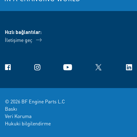
Hızlı bağlantılar:
İletişime geç
Facebook
Instagram
YouTube
X
Link
© 2026 BF Engine Parts L.C
Baskı
Veri Koruma
Hukuki bilgilendirme