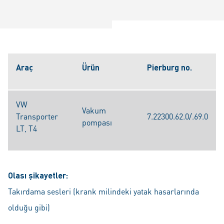
Araç
Ürün
Pierburg no.
VW
Vakum
Transporter
7.22300.62.0/.69.0
pompası
LT, T4
Olası şikayetler:
Takırdama sesleri (krank milindeki yatak hasarlarında
olduğu gibi)