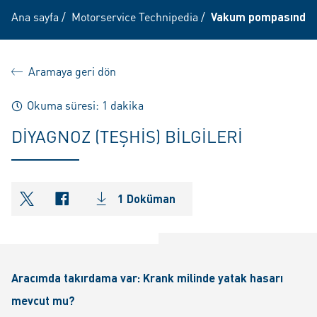
Ana sayfa
/
Motorservice Technipedia
/
Vakum pompasındaki 
Aramaya geri dön
Okuma süresi: 1 dakika
DIYAGNOZ (TEŞHIS) BILGILERI
1 Doküman
shareOntwitter
shareOnfacebook
Aracımda takırdama var: Krank milinde yatak hasarı
mevcut mu?