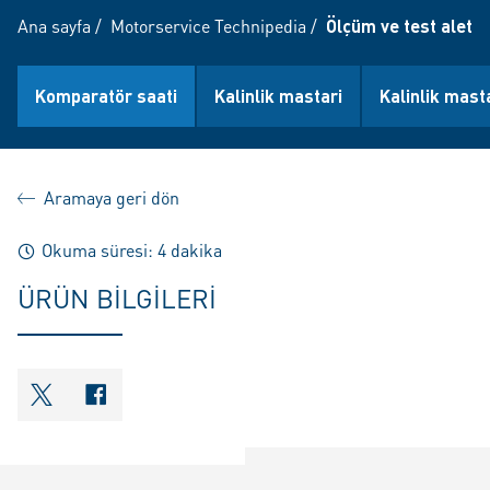
Ana sayfa
/
Motorservice Technipedia
/
Ölçüm ve test aletle
Komparatör saati
Kalinlik mastari
Kalinlik mast
Aramaya geri dön
Okuma süresi: 4 dakika
ÜRÜN BILGILERI
shareOntwitter
shareOnfacebook