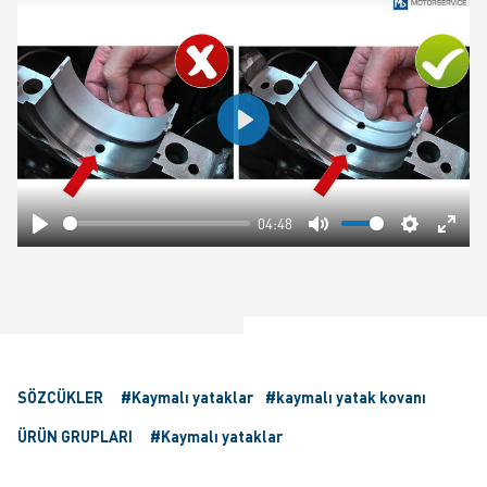
Play
04:48
Play
Mute
Settings
Ente
fulls
SÖZCÜKLER
#Kaymalı yataklar
#kaymalı yatak kovanı
ÜRÜN GRUPLARI
#Kaymalı yataklar