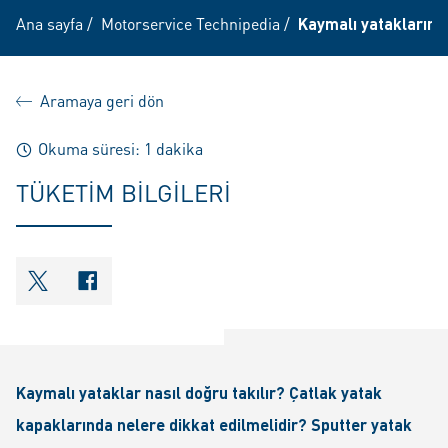
Ana sayfa
/
Motorservice Technipedia
/
Kaymalı yatakların 
Aramaya geri dön
Okuma süresi: 1 dakika
TÜKETIM BILGILERI
shareOntwitter
shareOnfacebook
Kaymalı yataklar nasıl doğru takılır? Çatlak yatak
kapaklarında nelere dikkat edilmelidir? Sputter yatak