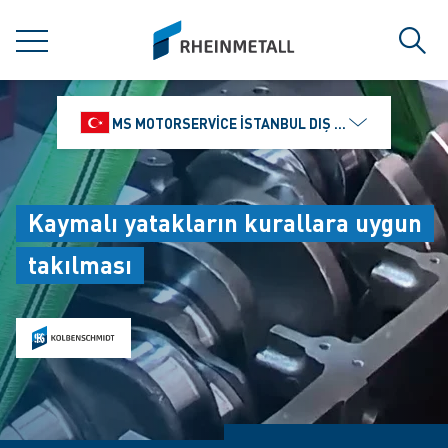
jumpToMain
siteLogo
MENÜ
Ara
MS MOTORSERVICE İSTANBUL DIŞ TICARET VE PAZ
Kaymalı yatakların kurallara uygun
takılması