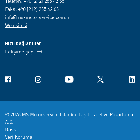
Telefon:
+90 (212) 285 42 65
Faks: +90 (212) 285 42 68
info@ms-motorservice.com.tr
Web sitesi
Hızlı bağlantılar:
İletişime geç
Facebook
Instagram
YouTube
X
Link
© 2026 MS Motorservice İstanbul Dış Ticaret ve Pazarlama
A.Ş.
Baskı
Veri Koruma