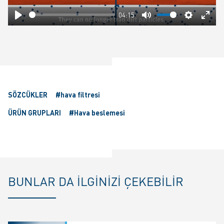
04:15
Play
Mute
Settings
Ente
fulls
SÖZCÜKLER
#hava filtresi
ÜRÜN GRUPLARI
#Hava beslemesi
BUNLAR DA ILGINIZI ÇEKEBILIR