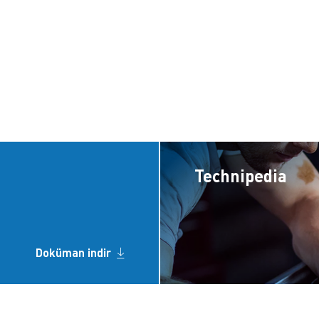
Technipedia
Doküman indir