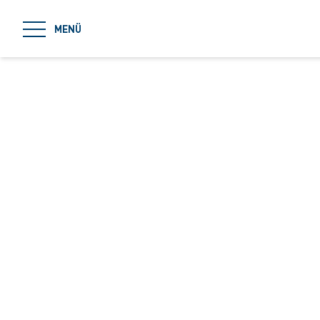
jumpToMain
MENÜ