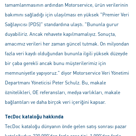
tamamlanmasının ardından Motorservice, ürün verilerinin
bakımını sağladığı için ulaşılması en yüksek "Premier Veri
Sağlayıcısı (PDS)" standardına ulaştı. "Bununla gurur
duyabiliriz. Ancak rehavete kapılmamalıyız. Sonuçta,
amacımız verileri her zaman güncel tutmak. On milyondan
fazla veri kaydı olduğundan bununla ilgili yüksek düzeyde
bir çaba gerekli ancak bunu müşterilerimiz için
memnuniyetle yapıyoruz." diyor Motorservice Veri Yönetimi
Departmanı Yöneticisi Peter Schulz. Bu, makale
öznitelikleri, OE referansları, medya varlıkları, makale
bağlantıları ve daha birçok veri içeriğini kapsar.
TecDoc kataloğu hakkında
TecDoc kataloğu dünyanın önde gelen satış sonrası pazar
kataloğudur. 220.000'den fazla araç tipi, 1.000'den fazla