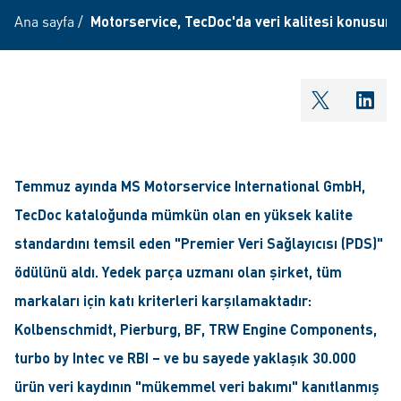
Ana sayfa
/
Motorservice, TecDoc'da veri kalitesi konusund
shareOntw
shar
Temmuz ayında MS Motorservice International GmbH,
TecDoc kataloğunda mümkün olan en yüksek kalite
standardını temsil eden "Premier Veri Sağlayıcısı (PDS)"
ödülünü aldı. Yedek parça uzmanı olan şirket, tüm
markaları için katı kriterleri karşılamaktadır:
Kolbenschmidt, Pierburg, BF, TRW Engine Components,
turbo by Intec ve RBI – ve bu sayede yaklaşık 30.000
ürün veri kaydının "mükemmel veri bakımı" kanıtlanmış