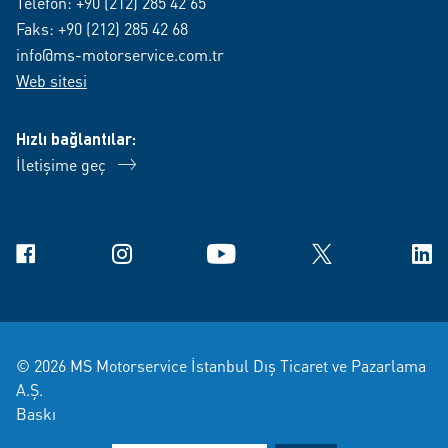
Telefon:
+90 (212) 285 42 65
Faks: +90 (212) 285 42 68
info@ms-motorservice.com.tr
Web sitesi
Hızlı bağlantılar:
İletişime geç
Facebook
Instagram
YouTube
X
Link
© 2026 MS Motorservice İstanbul Dış Ticaret ve Pazarlama
A.Ş.
Baskı
Veri Koruma