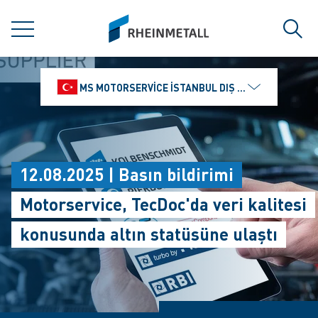
jumpToMain
siteLogo
MENÜ
Ara
MS MOTORSERVICE İSTANBUL DIŞ TICARET VE PAZ
12.08.2025 | Basın bildirimi
Motorservice, TecDoc'da veri kalitesi
konusunda altın statüsüne ulaştı