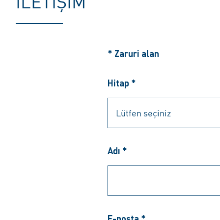
İLETIŞIM
* Zaruri alan
Hitap *
Adı *
E-posta *