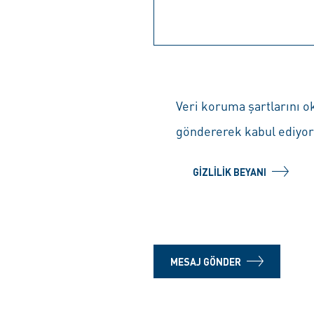
Veri koruma şartlarını o
göndererek kabul ediyo
GIZLILIK BEYANI
MESAJ GÖNDER