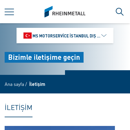
jumpToMain
siteLogo
MENÜ
Ara
MS MOTORSERVICE İSTANBUL DIŞ TICARET VE PAZ
Bizimle iletişime geçin
Ana sayfa
/
İletişim
İLETIŞIM