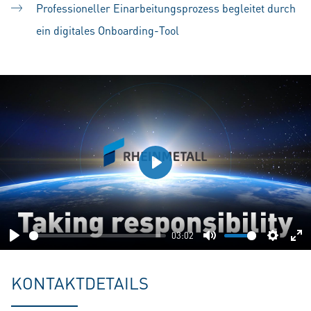
Professioneller Einarbeitungsprozess begleitet durch
ein digitales Onboarding-Tool
Play
03:02
Play
Mute
Setting
En
fu
KONTAKTDETAILS