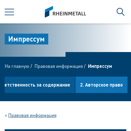
jumpToMain
siteLogo
МЕНЮ
Поис
Импрессум
На главную
/
Правовая информация
/
Импрессум
Ответственность за содержание
2. Aвторское право
<
Правовая информация