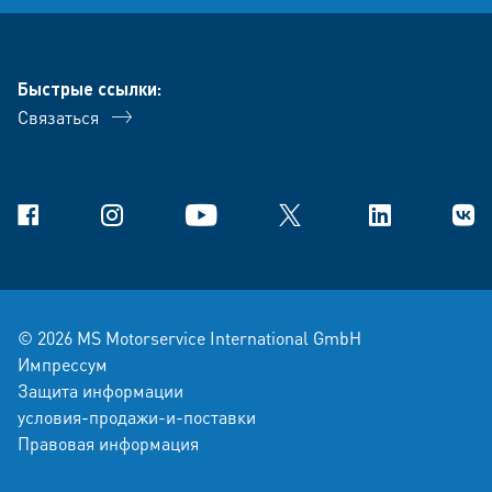
Быстрые ссылки:
Связаться
Facebook
Instagram
YouTube
X
Linkedin
В Ко
© 2026 MS Motorservice International GmbH
Импрессум
Защита информации
условия-продажи-и-поставки
Правовая информация