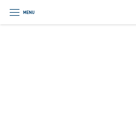
jumpToMain
MENU