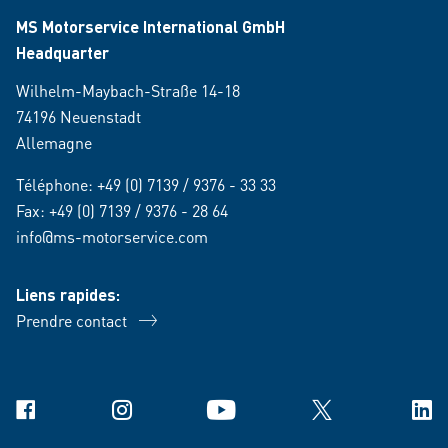
MS Motorservice International GmbH
Headquarter
Wilhelm-Maybach-Straße 14-18
74196 Neuenstadt
Allemagne
Téléphone:
+49 (0) 7139 / 9376 - 33 33
Fax: +49 (0) 7139 / 9376 - 28 64
info@ms-motorservice.com
Liens rapides:
Prendre contact
Facebook
Instagram
YouTube
X
Link