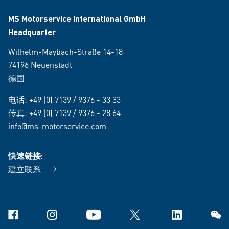
MS Motorservice International GmbH
Headquarter
Wilhelm-Maybach-Straße 14-18
74196 Neuenstadt
德国
电话:
+49 (0) 7139 / 9376 - 33 33
传真: +49 (0) 7139 / 9376 - 28 64
info@ms-motorservice.com
快速链接:
建立联系
Facebook
Instagram
YouTube
X
Linkedin
微信