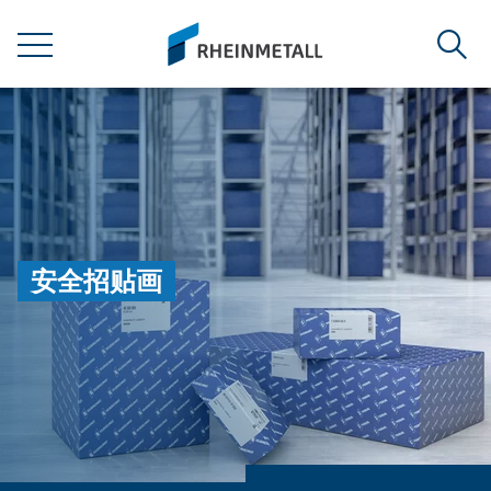
jumpToMain
siteLogo
菜单
搜索
安全招贴画