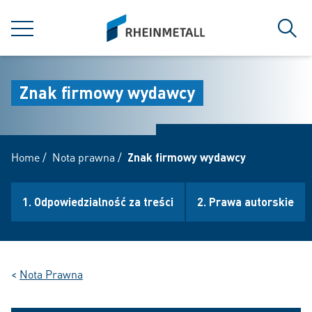
jumpToMain
siteLogo
MENU
Szuk
Znak firmowy wydawcy
Home
/
Nota prawna
/
Znak firmowy wydawcy
1. Odpowiedzialność za treści
2. Prawa autorskie
<
Nota Prawna