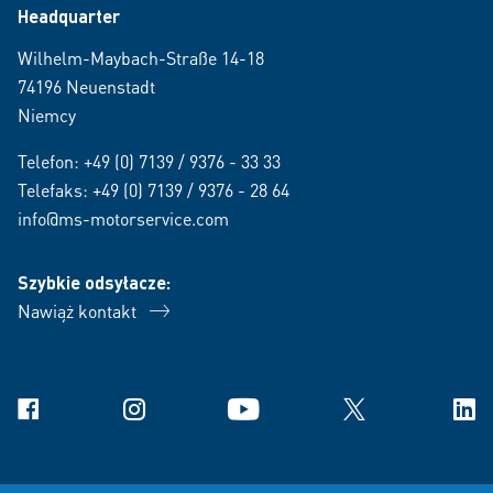
Headquarter
Wilhelm-Maybach-Straße 14-18
74196 Neuenstadt
Niemcy
Telefon:
+49 (0) 7139 / 9376 - 33 33
Telefaks: +49 (0) 7139 / 9376 - 28 64
info@ms-motorservice.com
Szybkie odsyłacze:
Nawiąż kontakt
Facebook
Instagram
YouTube
X
Link