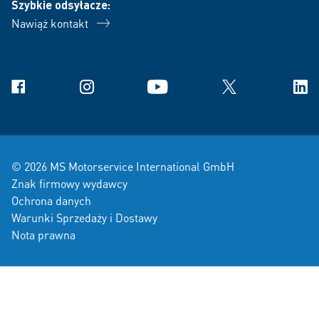
Szybkie odsyłacze:
Nawiąż kontakt
Facebook
Instagram
YouTube
X
Link
© 2026 MS Motorservice International GmbH
Znak firmowy wydawcy
Ochrona danych
Warunki Sprzedaży i Dostawy
Nota prawna