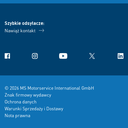
Szybkie odsyłacze:
Nawiąż kontakt
Facebook
Instagram
YouTube
X
Link
© 2026 MS Motorservice International GmbH
Znak firmowy wydawcy
Ochrona danych
Warunki Sprzedaży i Dostawy
Nota prawna