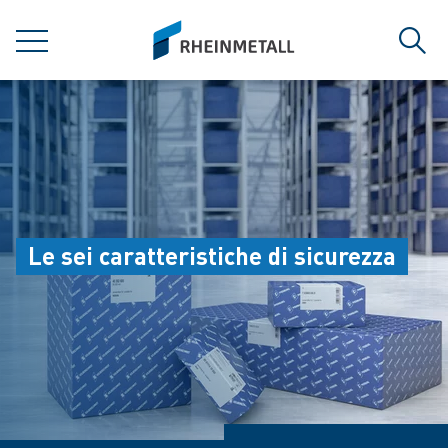
jumpToMain
siteLogo
MENU
Rice
Le sei caratteristiche di sicurezza