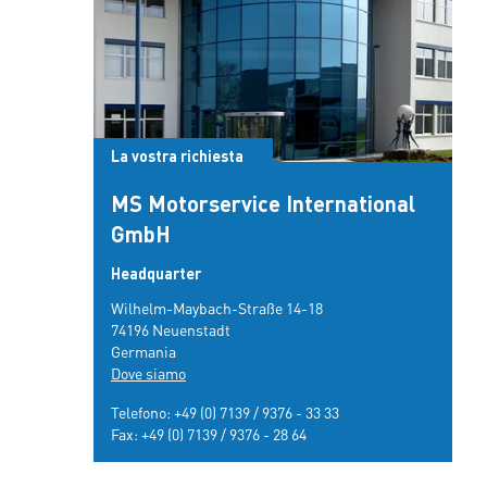
La vostra richiesta
MS Motorservice International
GmbH
Headquarter
Wilhelm-Maybach-Straße 14-18
74196 Neuenstadt
Germania
Dove siamo
Telefono:
+49 (0) 7139 / 9376 - 33 33
Fax: +49 (0) 7139 / 9376 - 28 64