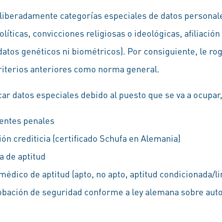
liberadamente categorías especiales de datos personale
olíticas, convicciones religiosas o ideológicas, afiliación
atos genéticos ni biométricos). Por consiguiente, le r
 criterios anteriores como norma general.
car datos especiales debido al puesto que se va a ocupar
dentes penales
ión crediticia (certificado Schufa en Alemania)
a de aptitud
édico de aptitud (apto, no apto, aptitud condicionada/li
obación de seguridad conforme a ley alemana sobre aut