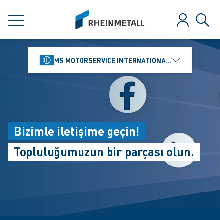
jumpToMain
siteLogo
MENÜ
Anmelden
Such
MS MOTORSERVICE INTERNATIONAL GMBH
Bizimle iletişime geçin!
Topluluğumuzun bir parçası olun.