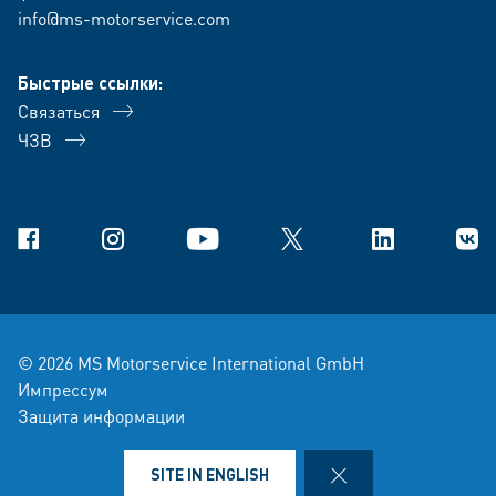
info@ms-motorservice.com
Быстрые ссылки:
Связаться
ЧЗВ
Facebook
Instagram
YouTube
X
Linkedin
В Ко
© 2026 MS Motorservice International GmbH
Импрессум
Защита информации
условия-продажи-и-поставки
Правовая оговорка
CLOSE
SITE IN ENGLISH