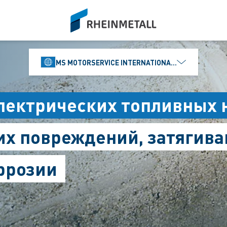
siteLogo
MS MOTORSERVICE INTERNATIONAL GMBH
лектрических топливных 
х повреждений, затягиван
ррозии