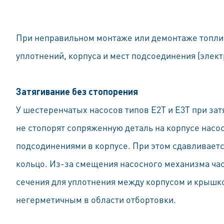
При неправильном монтаже или дeмонтаже топли
уплотнений, корпуса и мест подсоединения (элeкт
Затягивание без стопорения
У шестеренчатых насосов типов E2T и E3T при за
не стопорят сопряженную деталь на корпусе насо
подсодинениями в корпусe. При этом сдавливает
кольцо. Из-за смещения насосного механизма час
сечения для уплотнения между корпусом и крышкой
негерметичным в области отбортовки.