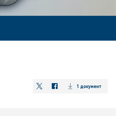
1 документ
shareOntwitter
shareOnfacebook