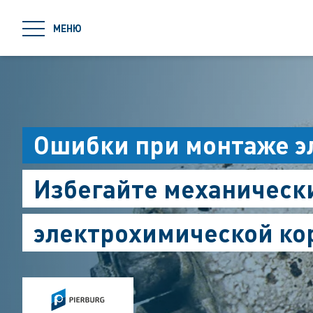
jumpToMain
МЕНЮ
Ошибки при монтаже э
Избегайте механически
электрохимической ко