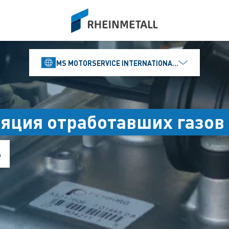
siteLogo
MS MOTORSERVICE INTERNATIONAL GMBH
яция отработавших газов
е