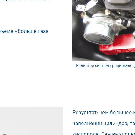
бъёме «больше газа
Pадиатор системы рециркуляц
Результат: чем большее 
наполнении цилиндра, т
кислорода. Сам выхлопно