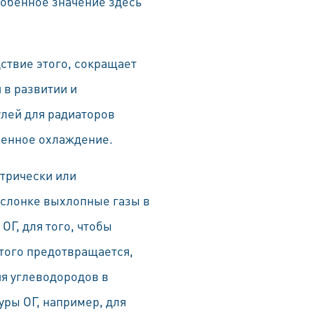
собенное значение здесь
ствие этого, сокращает
 в развитии и
улей для радиаторов
ленное охлаждение.
трически или
аслонке выхлопные газы в
Г, для того, чтобы
этого предотвращается,
ия углеводородов в
ры ОГ, например, для