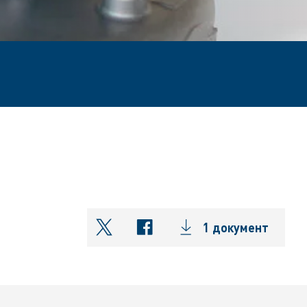
1 документ
shareOntwitter
shareOnfacebook