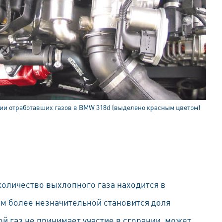
ии отработавших газов в BMW 318d (выделено красным цветом)
количество выхлопного газа находится в
ем более незначительной становится доля
й газ не принимает участие в сгорании, может,