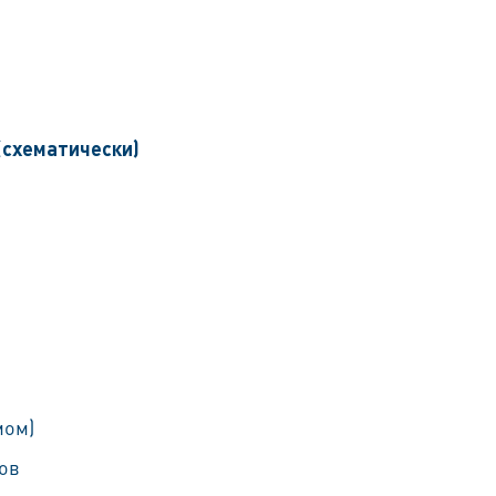
(схематически)
мом)
зов