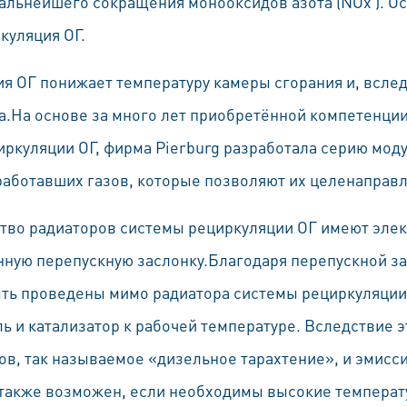
дальнейшего сокращения монооксидов азота (NOx ). О
куляция ОГ.
я ОГ понижает температуру камеры сгорания и, вслед
а.На основе за много лет приобретённой компетенции
ркуляции ОГ, фирма Pierburg разработала серию мод
аботавших газов, которые позволяют их целенаправ
тво радиаторов системы рециркуляции ОГ имеют элек
ную перепускную заслонку.Благодаря перепускной з
ть проведены мимо радиатора системы рециркуляции О
ь и катализатор к рабочей температуре. Вследствие 
ов, так называемое «дизельное тарахтение», и эмисс
 также возможен, если необходимы высокие температу