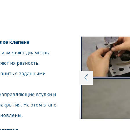
улке клапана
а измеряют диаметры
яют их разность.
внить с заданными
 направляющие втулки и
акрытия. На этом этапе
ановлены.
клапана