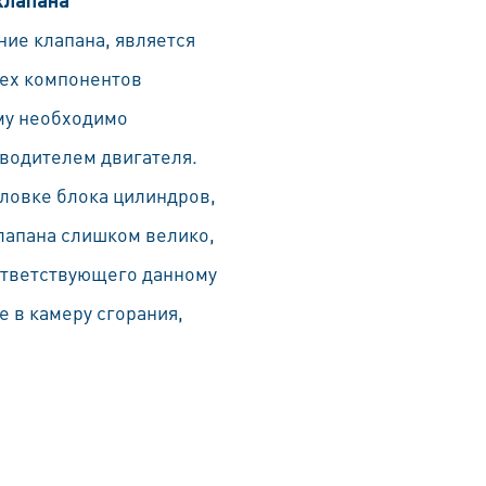
ие клапана, является
сех компонентов
му необходимо
водителем двигателя.
ловке блока цилиндров,
клапана слишком велико,
ответствующего данному
 в камеру сгорания,