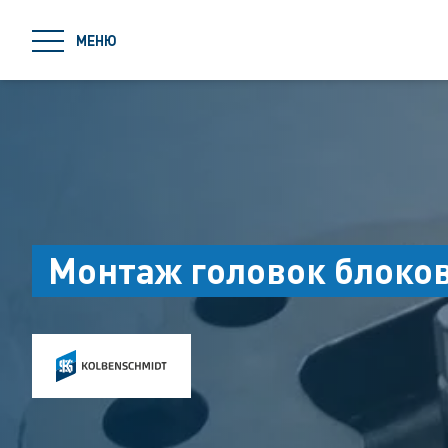
jumpToMain
МЕНЮ
Монтаж головок блоко