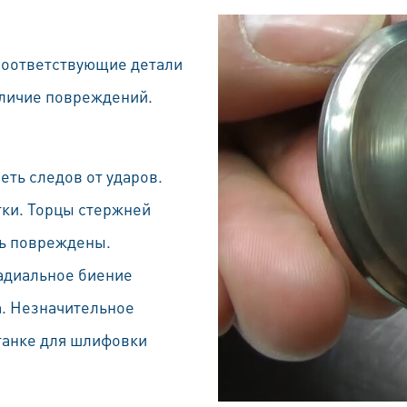
соответствующие детали
аличие повреждений.
еть следов от ударов.
тки. Торцы стержней
ть повреждены.
адиальное биение
а. Незначительное
танке для шлифовки