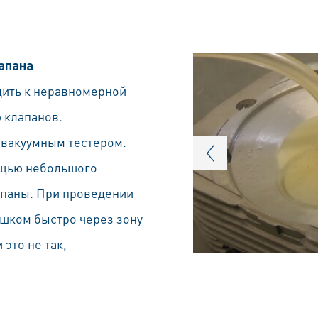
лапана
дить к неравномерной
 клапанов.
 вакуумным тестером.
ощью небольшого
апаны. При проведении
ишком быстро через зону
 это не так,