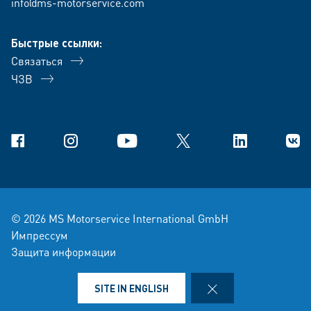
info@ms-motorservice.com
Быстрые ссылки:
Связаться
ЧЗВ
Facebook
Instagram
YouTube
X
Linkedin
В Ко
© 2026 MS Motorservice International GmbH
Импрессум
Защита информации
условия-продажи-и-поставки
Правовая оговорка
CLOSE
SITE IN ENGLISH