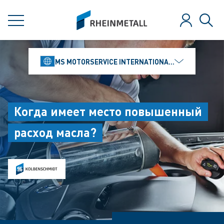
jumpToMain
siteLogo
МЕНЮ
Зарегистр
Поис
MS MOTORSERVICE INTERNATIONAL GMBH
Когда имеет место повышенный
расход масла?