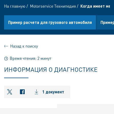
На главную
/
Motorservice Технипедия
/
Когда имеет мес
Пример расчета для грузового автомобиля
Пример
Назад к поиску
Время чтения: 2 минут
ИНФОРМАЦИЯ О ДИАГНОСТИКЕ
1 документ
shareOntwitter
shareOnfacebook