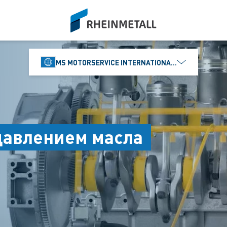
siteLogo
MS MOTORSERVICE INTERNATIONAL GMBH
давлением масла