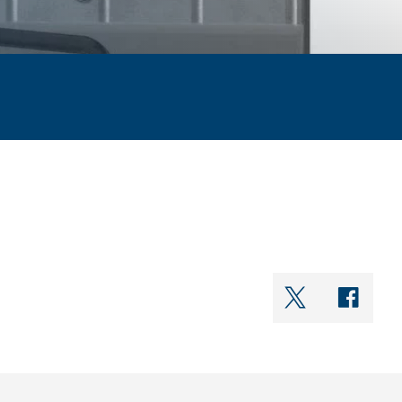
shareOntwi
shar