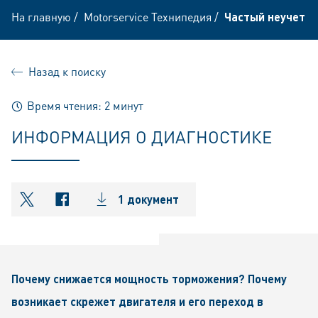
На главную
/
Motorservice Технипедия
/
Частый неучет п
Назад к поиску
Время чтения: 2 минут
ИНФОРМАЦИЯ О ДИАГНОСТИКЕ
1 документ
shareOntwitter
shareOnfacebook
Почему снижается мощность торможения? Почему
возникает скрежет двигателя и его переход в