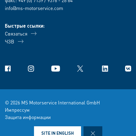
факс: +49 (0) 7139 / 9376 - 28 64
info@ms-motorservice.com
Быстрые ссылки:
Связаться
ЧЗВ
Facebook
Instagram
YouTube
X
Linkedin
В Ко
© 2026 MS Motorservice International GmbH
Импрессум
Защита информации
условия-продажи-и-поставки
Правовая оговорка
CLOSE
SITE IN ENGLISH