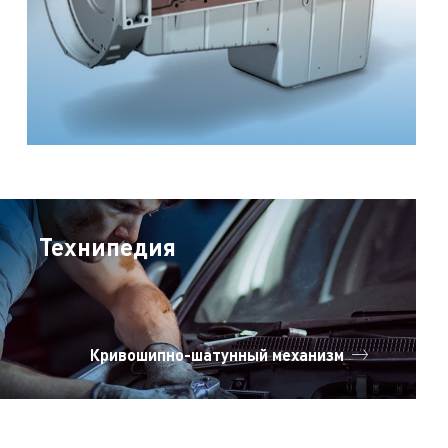
Технипедия
Кривошипно-шатунный механизм