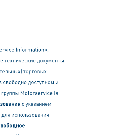
rvice Information»,
ие технические документы
тельных) торговых
в свободно доступном и
группы Motorservice (в
ьзования
с указанием
и для использования
Свободное