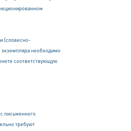
санкционированном
ли (словесно-
х экземпляра необходимо
ернете соответствующую
 с письменного
тельно требуют