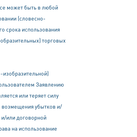
ice может быть в любой
овании (словесно-
го срока использования
зобразительных) торговых
о-изобразительной)
пользователем Заявлению
ляется или теряет силу
ь возмещения убытков и/
 и/или договорной
права на использование