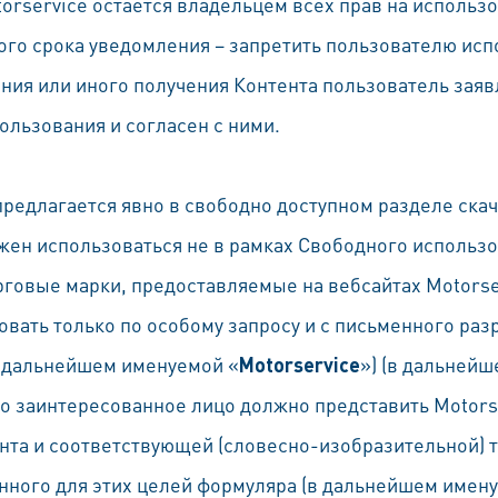
torservice остается владельцем всех прав на использ
ого срока уведомления – запретить пользователю исп
ния или иного получения Контента пользователь заявл
ользования и согласен с ними.
предлагается явно в свободно доступном разделе ска
жен использоваться не в рамках Свободного использо
говые марки, предоставляемые на вебсайтах Motorser
вать только по особому запросу и с письменного ра
в дальнейшем именуемой «
Motorservice
») (в дальнейш
ого заинтересованное лицо должно представить Motor
нта и соответствующей (словесно-изобразительной) 
ного для этих целей формуляра (в дальнейшем имену