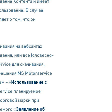
ование Контента и имеет
ользование. В случае
яет о том, что он
чивания на вебсайтах
вания, или все (словесно-
vice для скачивания,
зрешения MS Motorservice
ем – «
Использование с
service планируемое
торговой марки при
емого «
Заявление об