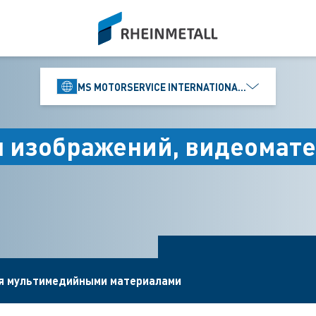
siteLogo
MS MOTORSERVICE INTERNATIONAL GMBH
я изображений, видеомате
ия мультимедийными материалами