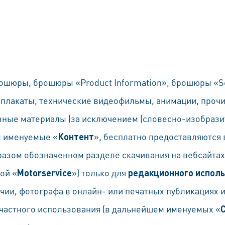
ошюры, брошюры «Product Information», брошюры «Se
, плакаты, технические видеофильмы, анимации, проч
вные материалы (за исключением (словесно-изобрази
м именуемые «
Контент
», бесплатно предоставляются 
азом обозначенном разделе скачивания на вебсайтах 
ой «
Motorservice
») только для
редакционного испол
ичии, фотографа в онлайн- или печатных публикациях 
 частного использования (в дальнейшем именуемых «