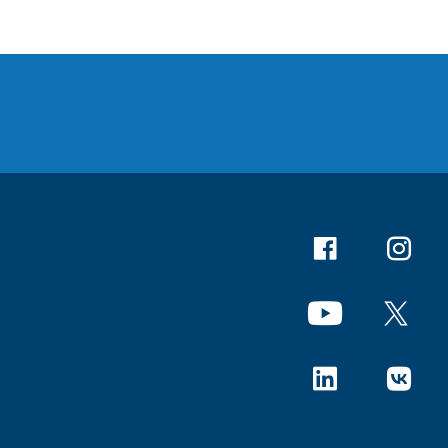
Facebook
Instagr
YouTube
X
Linkedin
В Конта